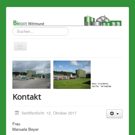
Suchen...
Toggle
Navigation
Startseite
Schwerpunkte
Kontakt
Impressum
Kontakt
Service
Informationen StörfallV
Veröffentlicht: 12. Oktober 2017
Bildergalerie
Frau
Manuela
Beyer