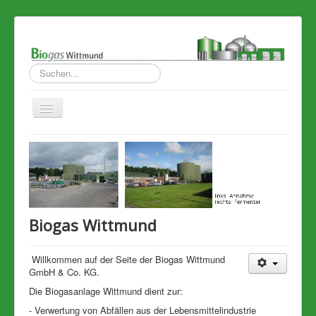
Suchen...
Toggle
Navigation
Startseite
Schwerpunkte
Kontakt
Impressum
Biogas Wittmund
Service
Willkommen auf der Seite der Biogas Wittmund
Informationen StörfallV
GmbH & Co. KG.
Bildergalerie
Die Biogasanlage Wittmund dient zur:
- Verwertung von Abfällen aus der Lebensmittelindustrie